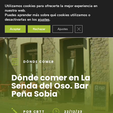
Utilizamos cookies para ofrecerte la mejor experiencia en
nuestra web.
Puedes aprender más sobre qué cookies utilizamos o
desactivarlas en los
ajustes
.
Cerrar el banner de 
Aceptar
Rechazar
Ajustes
b
DÓNDE COMER
Dónde comer en La
Senda del Oso. Bar
Peña Sobia
j
}
POR CBTT
22/12/23