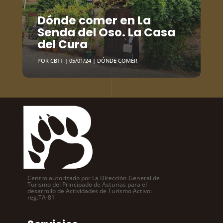
Dónde comer en La
Senda del Oso. La Casa
del Cura
POR
CBTT
|
05/01/24
|
DÓNDE COMER
Centro autorizado por La Dirección General de
Turismo del Principado de Asturias para el
desarrollo de Actividades de Turismo Activo:
reg.TA-81